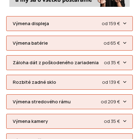
Výmena displeja
od 159 €
Výmena batérie
od 65 €
Záloha dát z poškodeného zariadenia
od 35 €
Rozbité zadné sklo
od 139 €
Výmena stredového rámu
od 209 €
Výmena kamery
od 35 €