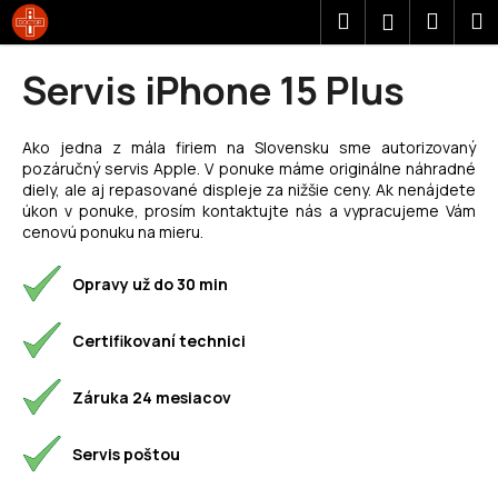
K
Prejsť
Hľadať
Náku
M
Prihláseni
na
o
obsah
Späť
Späť
košík
š
Servis iPhone 15 Plus
í
Č
k
o
Ako jedna z mála firiem na Slovensku sme autorizovaný
pozáručný servis Apple. V ponuke máme originálne náhradné
p
diely, ale aj repasované displeje za nižšie ceny. Ak nenájdete
o
úkon v ponuke, prosím kontaktujte nás a vypracujeme Vám
t
cenovú ponuku na mieru.
r
Opravy už do 30 min
e
b
Certifikovaní technici
u
j
Záruka 24 mesiacov
e
t
Servis poštou
e
n