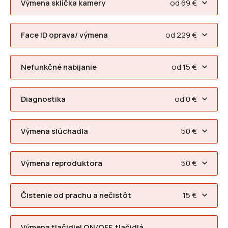
Výmena sklíčka kamery
od 69 €
Face ID oprava/ výmena
od 229 €
Nefunkčné nabijanie
od 15 €
Diagnostika
od 0 €
Výmena slúchadla
50 €
Výmena reproduktora
50 €
Čistenie od prachu a nečistôt
15 €
Výmena tlačidiel ON/OFF, tlačidlá