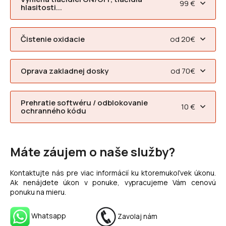
99 €
hlasitosti...
Čistenie oxidacie
od 20€
Oprava zakladnej dosky
od 70€
Prehratie softwéru / odblokovanie
10 €
ochranného kódu
Máte záujem o naše služby?
Kontaktujte nás pre viac informácií ku ktoremukoľvek úkonu.
Ak nenájdete úkon v ponuke, vypracujeme Vám cenovú
ponuku na mieru.
Whatsapp
Zavolaj nám