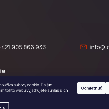
+421 905 866 933
info
@
i
ie
mienky
oužíva súbory cookie. Ďalším
ých údajov
Odmietnuť
m tohto webu vyjadrujete súhlas s ich
riadok
nie