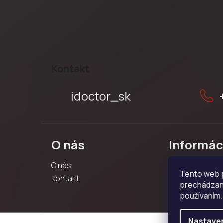
Z
á
p
Kontakt
ä
t
idoctor_sk
i
e
O nás
Informác
O nás
Obchodné pod
Tento web p
Kontakt
Ochrana osobn
prechádzaní
Reklamačný po
používaním.
Nastave