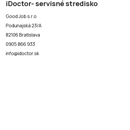
iDoctor- servisné stredisko
Good Job s.r.o
Podunajská 23/A
82106 Bratislava
0905 866 933
info@idoctor.sk