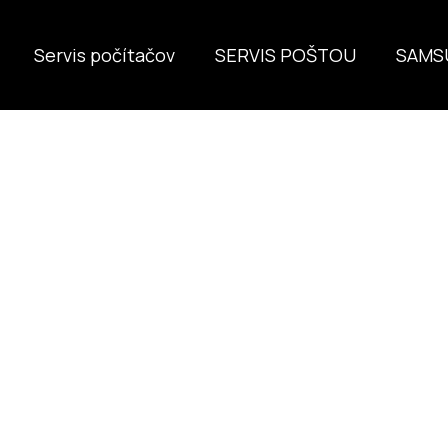
Servis počítačov
SERVIS POŠTOU
SAMS
Čo potrebujete nájsť?
HĽADAŤ