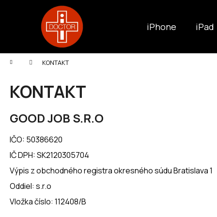
K
Prejsť
na
o
obsah
Späť
Späť
iPhone
iPad
š
do
do
í
k
obchodu
obchodu
Domov
KONTAKT
KONTAKT
GOOD JOB S.R.O
IČO: 50386620
IČ DPH: SK2120305704
Výpis z obchodného registra okresného súdu Bratislava 1
Oddiel: s.r.o
Vložka číslo: 112408/B