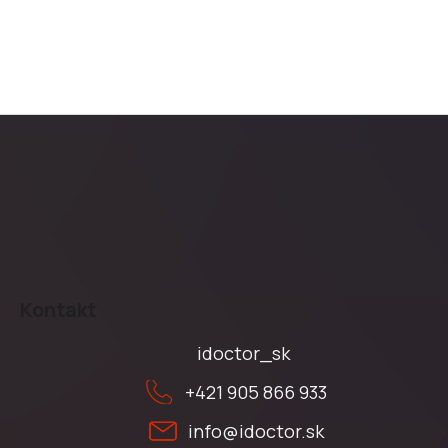
Z
á
Kontakt
p
ä
idoctor_sk
t
+421 905 866 933
i
e
info
@
idoctor.sk