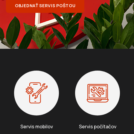
OBJEDNAŤ SERVIS POŠTOU
á
j
s
ť
?
HĽADAŤ
Servis mobilov
Servis počítačov