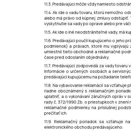
11.3. Predávajúci môže vždy namiesto odstrá
11.4. Ak ide o vadu tovaru, ktorú nemožno od
alebo má právo od kúpnej zmluvy odstúpiť. T
vyskytnutie sa vady po oprave alebo pre väčš
11.5. Ak ide o iné neodstrániteľné vady, má k
11.6. Predávajúci poučil kupujúceho o jeho pr
podmienok) a právach, ktoré mu vyplývajú 
umiestnil tieto obchodné a reklamačné podm
čase pred odoslaním objednávky.
11.7. Predávajúci zodpovedá za vady tovaru 
Informácie o určených osobách a servisnýc
predávajúci kupujúcemu na požiadanie telef
11.8. Na vybavovanie reklamácií sa vzťahuje
riadne oboznámený s reklamačným poriadk
uplatniť, a o vykonávaní záručných opráv v 
rady č. 372/1990 Zb. o priestupkoch v znení 
reklamačné podmienky na príslušnej podst
prečítať ich.
11.9. Reklamačný poriadok sa vzťahuje n
elektronického obchodu predávajúceho.