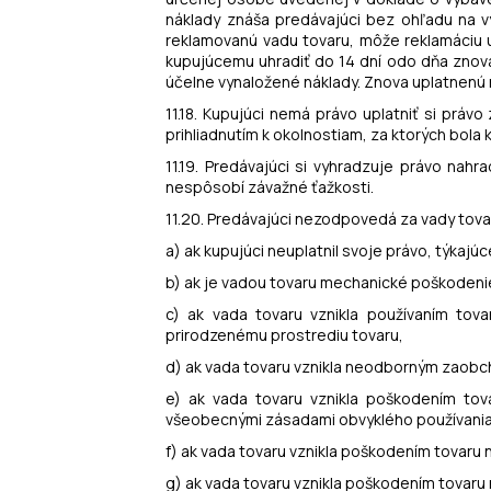
náklady znáša predávajúci bez ohľadu na
reklamovanú vadu tovaru, môže reklamáciu 
kupujúcemu uhradiť do 14 dní odo dňa znova
účelne vynaložené náklady. Znova uplatnenú
11.18. Kupujúci nemá právo uplatniť si prá
prihliadnutím k okolnostiam, za ktorých bola
11.19. Predávajúci si vyhradzuje právo nah
nespôsobí závažné ťažkosti.
11.20. Predávajúci nezodpovedá za vady tova
a) ak kupujúci neuplatnil svoje právo, týka
b) ak je vadou tovaru mechanické poškoden
c) ak vada tovaru vznikla používaním tov
prirodzenému prostrediu tovaru,
d) ak vada tovaru vznikla neodborným zaobch
e) ak vada tovaru vznikla poškodením to
všeobecnými zásadami obvyklého používania
f) ak vada tovaru vznikla poškodením tovaru
g) ak vada tovaru vznikla poškodením tovar