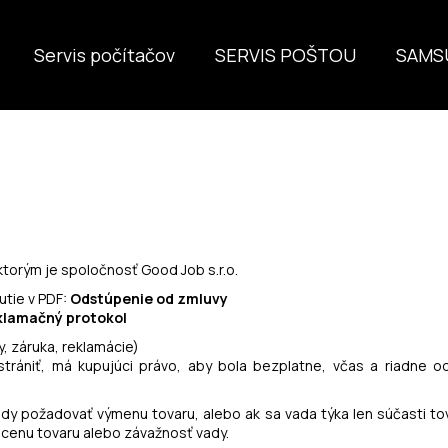
Servis počítačov
SERVIS POŠTOU
SAMS
Čo potrebujete nájsť?
HĽADAŤ
 ktorým je spoločnosť Good Job s.r.o.
utie v PDF:
Odstúpenie od zmluvy
klamačný protokol
 záruka, reklamácie)
dstrániť, má kupujúci právo, aby bola bezplatne, včas a riadne o
ady požadovať výmenu tovaru, alebo ak sa vada týka len súčasti t
cenu tovaru alebo závažnosť vady.