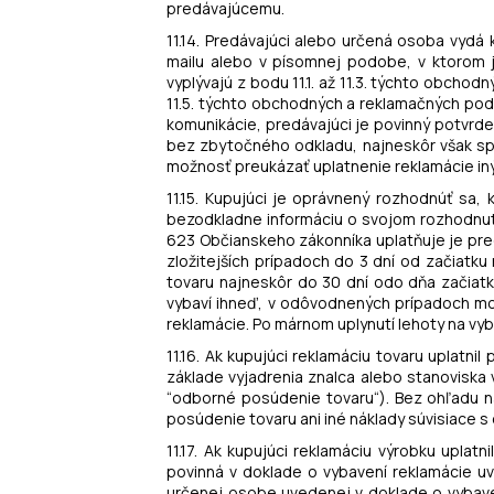
predávajúcemu.
11.14. Predávajúci alebo určená osoba vydá
mailu alebo v písomnej podobe, v ktorom j
vyplývajú z bodu 11.1. až 11.3. týchto obcho
11.5. týchto obchodných a reklamačných pod
komunikácie, predávajúci je povinný potvrde
bez zbytočného odkladu, najneskôr však spo
možnosť preukázať uplatnenie reklamácie 
11.15. Kupujúci je oprávnený rozhodnúť sa,
bezodkladne informáciu o svojom rozhodnutí 
623 Občianskeho zákonníka uplatňuje je pred
zložitejších prípadoch do 3 dní od začiatk
tovaru najneskôr do 30 dní odo dňa začiat
vybaví ihneď, v odôvodnených prípadoch mož
reklamácie. Po márnom uplynutí lehoty na vy
11.16. Ak kupujúci reklamáciu tovaru uplatn
základe vyjadrenia znalca alebo stanoviska
“odborné posúdenie tovaru“). Bez ohľadu 
posúdenie tovaru ani iné náklady súvisiace 
11.17. Ak kupujúci reklamáciu výrobku uplat
povinná v doklade o vybavení reklamácie u
určenej osobe uvedenej v doklade o vybave