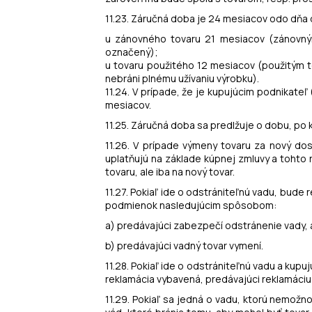
11.23. Záručná doba je 24 mesiacov odo dňa 
u zánovného tovaru 21 mesiacov (zánovným 
označený);
u tovaru použitého 12 mesiacov (použitým t
nebráni plnému užívaniu výrobku).
11.24. V prípade, že je kupujúcim podnikate
mesiacov.
11.25. Záručná doba sa predlžuje o dobu, po 
11.26. V prípade výmeny tovaru za nový do
uplatňujú na základe kúpnej zmluvy a tohto
tovaru, ale iba na nový tovar.
11.27. Pokiaľ ide o odstrániteľnú vadu, bud
podmienok nasledujúcim spôsobom:
a) predávajúci zabezpečí odstránenie vady,
b) predávajúci vadný tovar vymení.
11.28. Pokiaľ ide o odstrániteľnú vadu a ku
reklamácia vybavená, predávajúci reklamáciu
11.29. Pokiaľ sa jedná o vadu, ktorú nemožn