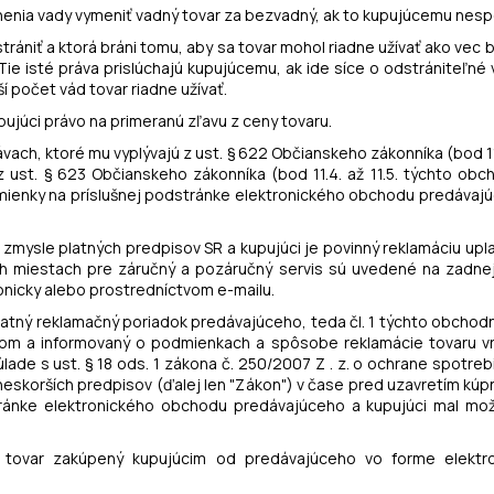
nenia vady vymeniť vadný tovar za bezvadný, ak to kupujúcemu nesp
strániť a ktorá bráni tomu, aby sa tovar mohol riadne užívať ako vec
ie isté práva prislúchajú kupujúcemu, ak ide síce o odstrániteľn
í počet vád tovar riadne užívať.
upujúci právo na primeranú zľavu z ceny tovaru.
ávach, ktoré mu vyplývajú z ust. § 622 Občianskeho zákonníka (bod 1
z ust. § 623 Občianskeho zákonníka (bod 11.4. až 11.5. týchto ob
ienky na príslušnej podstránke elektronického obchodu predávajúce
v zmysle platných predpisov SR a kupujúci je povinný reklamáciu upl
h miestach pre záručný a pozáručný servis sú uvedené na zadnej
onicky alebo prostredníctvom e-mailu.
 platný reklamačný poriadok predávajúceho, teda čl. 1 týchto obcho
om a informovaný o podmienkach a spôsobe reklamácie tovaru vr
súlade s ust. § 18 ods. 1 zákona č. 250/2007 Z . z. o ochrane spotr
neskorších predpisov (ďalej len "Zákon") v čase pred uzavretím kúp
ránke elektronického obchodu predávajúceho a kupujúci mal mo
a tovar zakúpený kupujúcim od predávajúceho vo forme elektr