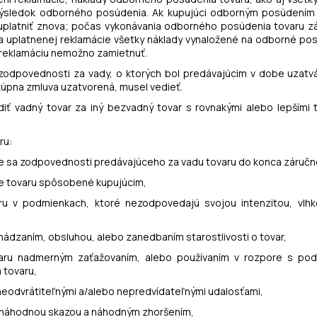
 výsledok odborného posúdenia. Ak kupujúci odborným posúdení
uplatniť znova; počas vykonávania odborného posúdenia tovaru zár
 uplatnenej reklamácie všetky náklady vynaložené na odborné posú
 reklamáciu nemožno zamietnuť.
vo zodpovednosti za vady, o ktorých bol predávajúcim v dobe uzatv
 kúpna zmluva uzatvorená, musel vedieť.
radiť vadný tovar za iný bezvadný tovar s rovnakými alebo lepším
ru:
júce sa zodpovednosti predávajúceho za vadu tovaru do konca záručn
ie tovaru spôsobené kupujúcim,
aru v podmienkach, ktoré nezodpovedajú svojou intenzitou, vlh
ádzaním, obsluhou, alebo zanedbaním starostlivosti o tovar,
varu nadmerným zaťažovaním, alebo používaním v rozpore s po
 tovaru,
 neodvrátiteľnými a/alebo nepredvídateľnými udalosťami,
u náhodnou skazou a náhodným zhoršením,