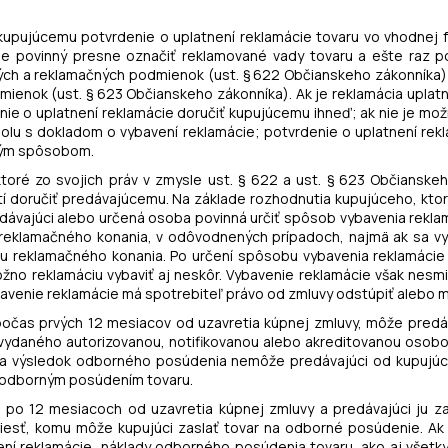
 kupujúcemu potvrdenie o uplatnení reklamácie tovaru vo vhodnej 
e povinný presne označiť reklamované vady tovaru a ešte raz p
dných a reklamačných podmienok (ust. § 622 Občianskeho zákonníka) 
mienok (ust. § 623 Občianskeho zákonníka). Ak je reklamácia uplat
nie o uplatnení reklamácie doručiť kupujúcemu ihneď; ak nie je mož
lu s dokladom o vybavení reklamácie; potvrdenie o uplatnení rek
iným spôsobom.
 ktoré zo svojich práv v zmysle ust. § 622 a ust. § 623 Občianske
doručiť predávajúcemu. Na základe rozhodnutia kupujúceho, ktoré 
ávajúci alebo určená osoba povinná určiť spôsob vybavenia reklam
u reklamačného konania, v odôvodnených prípadoch, najmä ak sa v
ku reklamačného konania. Po určení spôsobu vybavenia reklamácie
no reklamáciu vybaviť aj neskôr. Vybavenie reklamácie však nesmie
bavenie reklamácie má spotrebiteľ právo od zmluvy odstúpiť alebo m
il počas prvých 12 mesiacov od uzavretia kúpnej zmluvy, môže predá
 vydaného autorizovanou, notifikovanou alebo akreditovanou osobo
na výsledok odborného posúdenia nemôže predávajúci od kupujú
s odborným posúdením tovaru.
nil po 12 mesiacoch od uzavretia kúpnej zmluvy a predávajúci ju za
viesť, komu môže kupujúci zaslať tovar na odborné posúdenie. Ak
ní reklamácie, náklady odborného posúdenia tovaru, ako aj všetky