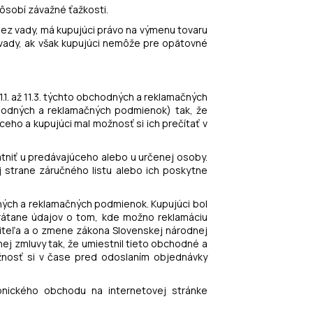
ôsobí závažné ťažkosti.
 bez vady, má kupujúci právo na výmenu tovaru
é vady, ak však kupujúci nemôže pre opätovné
1.1. až 11.3. týchto obchodných a reklamačných
chodných a reklamačných podmienok) tak, že
ho a kupujúci mal možnosť si ich prečítať v
atniť u predávajúceho alebo u určenej osoby.
 strane záručného listu alebo ich poskytne
dných a reklamačných podmienok. Kupujúci bol
átane údajov o tom, kde možno reklamáciu
ebiteľa a o zmene zákona Slovenskej národnej
nej zmluvy tak, že umiestnil tieto obchodné a
žnosť si v čase pred odoslaním objednávky
onického obchodu na internetovej stránke