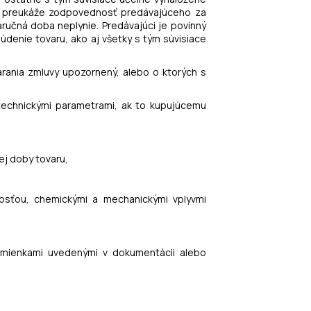
m preukáže zodpovednosť predávajúceho za
učná doba neplynie. Predávajúci je povinný
denie tovaru, ako aj všetky s tým súvisiace
árania zmluvy upozornený, alebo o ktorých s
i technickými parametrami, ak to kupujúcemu
ej doby tovaru,
kosťou, chemickými a mechanickými vplyvmi
dmienkami uvedenými v dokumentácii alebo