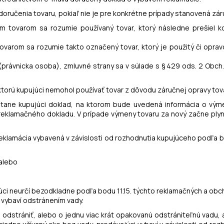
doručenia tovaru, pokiaľ nie je pre konkrétne prípady stanovená zár
tovarom sa rozumie používaný tovar, ktorý následne prešiel ko
ovarom sa rozumie takto označený tovar, ktorý je použitý či opra
ľ (právnicka osoba), zmluvné strany sa v súlade s § 429 ods. 2 Obch
ktorú kupujúci nemohol používať tovar z dôvodu záručnej opravy tov
stane kupujúci doklad, na ktorom bude uvedená informácia o výme
 reklamačného dokladu. V prípade výmeny tovaru za nový začne pl
e reklamácia vybavená v závislosti od rozhodnutia kupujúceho podľa 
 alebo
pujúci neurčí bezodkladne podľa bodu 11.15. týchto reklamačných 
 vybaví odstránením vady.
o odstrániť, alebo o jednu viac krát opakovanú odstrániteľnú vadu,