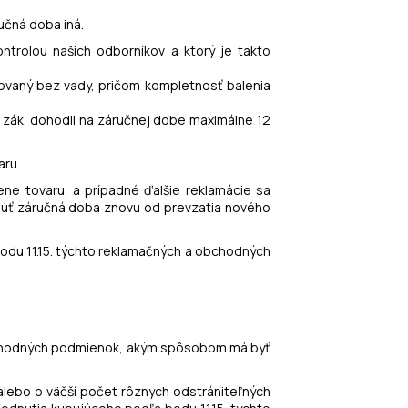
učná doba iná.
ntrolou našich odborníkov a ktorý je takto
vovaný bez vady, pričom kompletnosť balenia
. zák. dohodli na záručnej dobe maximálne 12
aru.
ne tovaru, a prípadné ďalšie reklamácie sa
ynúť záručná doba znovu od prevzatia nového
bodu 11.15. týchto reklamačných a obchodných
a obchodných podmienok, akým spôsobom má byť
 alebo o väčší počet rôznych odstrániteľných