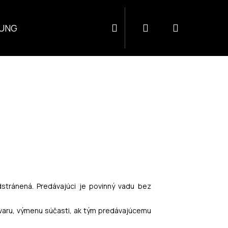
Hľadať
Prihlásenie
Nákupný
UNG
košík
dstránená. Predávajúci je povinný vadu bez
ovaru, výmenu súčasti, ak tým predávajúcemu