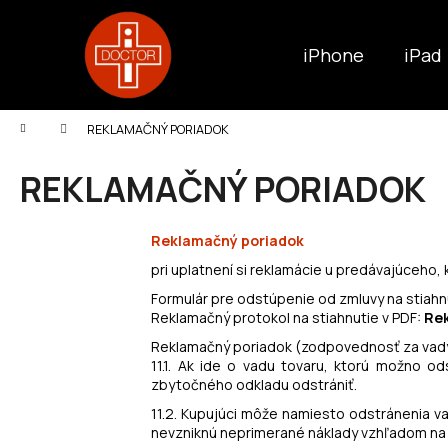
K
Prejsť
na
o
obsah
Späť
Späť
iPhone
iPad
š
do
do
í
k
obchodu
obchodu
Domov
REKLAMAČNÝ PORIADOK
REKLAMAČNÝ PORIADOK
Reklamačný poriadok
pri uplatnení si reklamácie u predávajúceho,
Formulár pre odstúpenie od zmluvy na stiahn
Reklamačný protokol na stiahnutie v PDF:
Re
Reklamačný poriadok (zodpovednosť za vady,
11.1. Ak ide o vadu tovaru, ktorú možno o
zbytočného odkladu odstrániť.
11.2. Kupujúci môže namiesto odstránenia v
nevzniknú neprimerané náklady vzhľadom na 