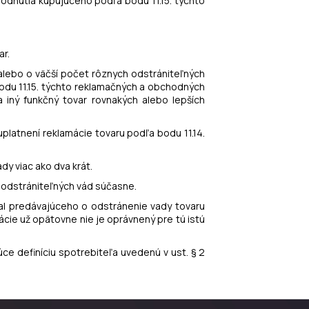
zhodnutia kupujúceho podľa bodu 11.15. týchto
ar.
 alebo o väčší počet rôznych odstrániteľných
bodu 11.15. týchto reklamačných a obchodných
iný funkčný tovar rovnakých alebo lepších
uplatnení reklamácie tovaru podľa bodu 11.14.
dy viac ako dva krát.
h odstrániteľných vád súčasne.
dal predávajúceho o odstránenie vady tovaru
ie už opätovne nie je oprávnený pre tú istú
ce definíciu spotrebiteľa uvedenú v ust. § 2