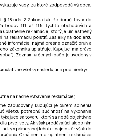
ý vykazuje vady, za ktoré zodpovedá výrobca,
t. § 18 ods. 2 Zákona tak, že doručí tovar do
 bodov 11.1. až 11.5. týchto obchodných a
a uplatnenie reklamácie, ktorý je umiestnený
 na reklamáciu poistiť. Zásielky na dobierku
ané informácie, najmä presne označiť druh a
keho zákonníka uplatňuje. Kupujúci má právo
 osoba“). Zoznam určených osôb je uvedený v
 kumulatívne všetky nasledujúce podmienky:
utné na riadne vybavenie reklamácie;
vne zabudovaný, kupujúci je okrem splnenia
úť všetku potrebnú súčinnosť na vykonanie
ýkajúce sa tovaru, ktorý sa nedá objektívne
a prvej vety. Ak však predávajúci alebo ním
iadky v primeranej lehote, najneskôr však do
oručenia Oznámenia o uplatnení reklamácie