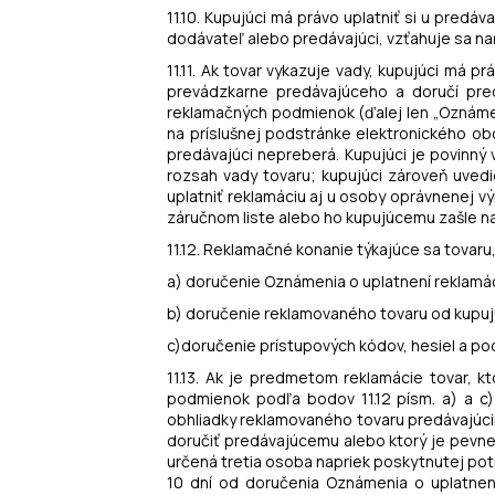
11.10. Kupujúci má právo uplatniť si u pred
dodávateľ alebo predávajúci, vzťahuje sa na
11.11. Ak tovar vykazuje vady, kupujúci má p
prevádzkarne predávajúceho a doručí pred
reklamačných podmienok (ďalej len „Oznámeni
na príslušnej podstránke elektronického obc
predávajúci nepreberá. Kupujúci je povinný
rozsah vady tovaru; kupujúci zároveň uvedi
uplatniť reklamáciu aj u osoby oprávnenej 
záručnom liste alebo ho kupujúcemu zašle na
11.12. Reklamačné konanie týkajúce sa tovar
a) doručenie Oznámenia o uplatnení reklam
b) doručenie reklamovaného tovaru od kupu
c)doručenie prístupových kódov, hesiel a po
11.13. Ak je predmetom reklamácie tovar, 
podmienok podľa bodov 11.12 písm. a) a c
obhliadky reklamovaného tovaru predávajúci
doručiť predávajúcemu alebo ktorý je pevne
určená tretia osoba napriek poskytnutej pot
10 dní od doručenia Oznámenia o uplatnen