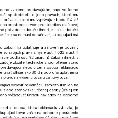
forme zvolenej predávajúcim, napr. vo forme
oučí spotrebiteľa o jeho právach, ktoré mu
a právach, ktoré mu vyplývajú z bodu 11.4. až
nená prostredníctvom prostriedkov diaľkovej
né potvrdenie doručiť ihneď, musí sa doručiť
lamácie sa nemusí doručovať, ak kupujúci má
ho zákonníka uplatňuje a zároveň je povinný
zo svojich práv v zmysle ust. § 622 a ust. §
ácie podľa ust. § 2 písm. m) Zákona ihneď, v
yžaduje zložité technické zhodnotenie stavu
 predávajúci alebo určená osoba reklamáciu
 trvať dlhšie ako 30 dní odo dňa uplatnenia
á právo na výmenu tovaru za nový tovar.
vajúci vybaviť reklamáciu zamietnutím len na
u alebo stanoviska určenej osoby (ďalej len
ceho vyžadovať úhradu nákladov na odborné
mietol, osoba, ktorá reklamáciu vybavila, je
 kupujúci tovar zašle na odborné posúdenie
 ostatné s tým súvisiace účelne vynaložené