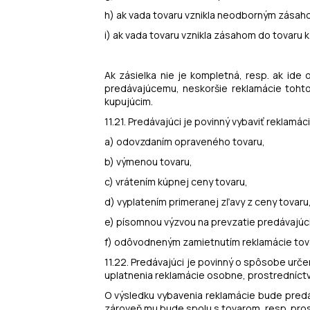
h) ak vada tovaru vznikla neodborným zásah
i) ak vada tovaru vznikla zásahom do tovaru
Ak zásielka nie je kompletná, resp. ak ide 
predávajúcemu, neskoršie reklamácie tohto
kupujúcim.
11.21. Predávajúci je povinný vybaviť reklam
a) odovzdaním opraveného tovaru,
b) výmenou tovaru,
c) vrátením kúpnej ceny tovaru,
d) vyplatením primeranej zľavy z ceny tovaru
e) písomnou výzvou na prevzatie predávajúc
f) odôvodneným zamietnutím reklamácie tov
11.22. Predávajúci je povinný o spôsobe urč
uplatnenia reklamácie osobne, prostredníct
O výsledku vybavenia reklamácie bude pred
zároveň mu bude spolu s tovarom, resp. pro