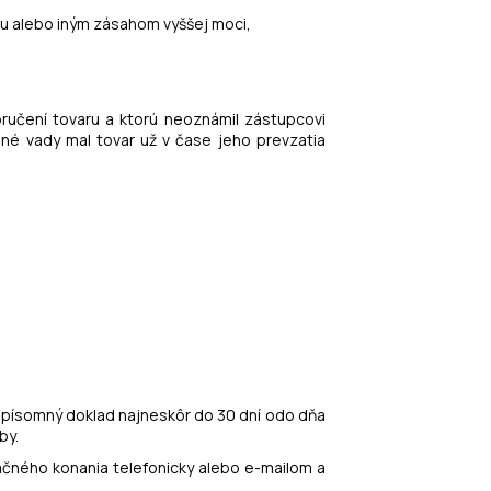
u alebo iným zásahom vyššej moci,
doručení tovaru a ktorú neoznámil zástupcovi
né vady mal tovar už v čase jeho prevzatia
ť písomný doklad najneskôr do 30 dní odo dňa
by.
čného konania telefonicky alebo e-mailom a