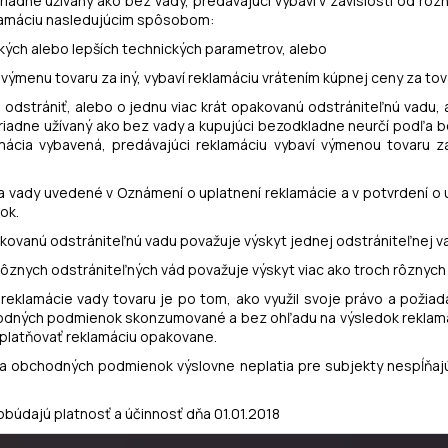
riadne užívaný ako bez vady, predávajúci vybaví v závislosti od ro
amáciu nasledujúcim spôsobom:
akých alebo lepších technických parametrov, alebo
výmenu tovaru za iný, vybaví reklamáciu vrátením kúpnej ceny za tov
o odstrániť, alebo o jednu viac krát opakovanú odstrániteľnú vadu,
 riadne užívaný ako bez vady a kupujúci bezodkladne neurčí podľa 
ia vybavená, predávajúci reklamáciu vybaví výmenou tovaru za 
na vady uvedené v Oznámení o uplatnení reklamácie a v potvrdení o 
ok.
pakovanú odstrániteľnú vadu považuje výskyt jednej odstrániteľnej va
t rôznych odstrániteľných vád považuje výskyt viac ako troch rôznyc
 reklamácie vady tovaru je po tom, ako využil svoje právo a požia
hodných podmienok skonzumované a bez ohľadu na výsledok reklamác
uplatňovať reklamáciu opakovane.
h a obchodných podmienok výslovne neplatia pre subjekty nespĺňajú
údajú platnosť a účinnosť dňa 01.01.2018