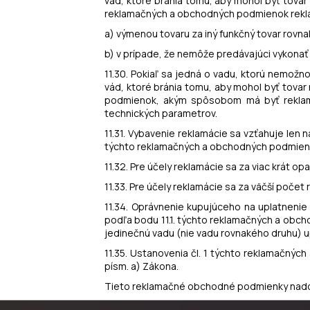
vád, ktoré bránia tomu, aby mohol byť tovar 
reklamačných a obchodných podmienok rekl
a) výmenou tovaru za iný funkčný tovar rovn
b) v prípade, že nemôže predávajúci vykonať 
11.30. Pokiaľ sa jedná o vadu, ktorú nemožn
vád, ktoré bránia tomu, aby mohol byť tovar
podmienok, akým spôsobom má byť reklamác
technických parametrov.
11.31. Vybavenie reklamácie sa vzťahuje len 
týchto reklamačných a obchodných podmien
11.32. Pre účely reklamácie sa za viac krát o
11.33. Pre účely reklamácie sa za väčší poče
11.34. Oprávnenie kupujúceho na uplatnenie
podľa bodu 11.1. týchto reklamačných a obc
jedinečnú vadu (nie vadu rovnakého druhu) 
11.35. Ustanovenia čl. 1 týchto reklamačnýc
písm. a) Zákona.
Tieto reklamačné obchodné podmienky nadob