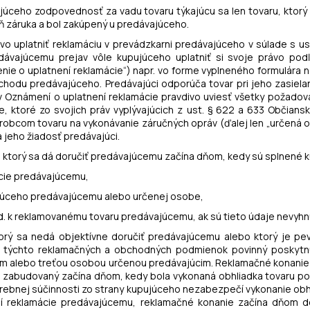
ávajúceho zodpovednosť za vadu tovaru týkajúcu sa len tovaru, ktor
ň záruka a bol zakúpený u predávajúceho.
rávo uplatniť reklamáciu v prevádzkarni predávajúceho v súlade s us
ávajúcemu prejav vôle kupujúceho uplatniť si svoje právo podľa
e o uplatnení reklamácie“) napr. vo forme vyplneného formulára n
hodu predávajúceho. Predávajúci odporúča tovar pri jeho zasielaní
 v Oznámení o uplatnení reklamácie pravdivo uviesť všetky požadov
e, ktoré zo svojich práv vyplývajúcich z ust. § 622 a 633 Občians
výrobcom tovaru na vykonávanie záručných opráv (ďalej len „určená
 jeho žiadosť predávajúci.
u, ktorý sa dá doručiť predávajúcemu začína dňom, kedy sú splnené
ácie predávajúcemu,
júceho predávajúcemu alebo určenej osobe,
d. k reklamovanému tovaru predávajúcemu, ak sú tieto údaje nevyhn
ktorý sa nedá objektívne doručiť predávajúcemu alebo ktorý je pe
) týchto reklamačných a obchodných podmienok povinný poskytn
m alebo treťou osobou určenou predávajúcim. Reklamačné konanie t
 zabudovaný začína dňom, kedy bola vykonaná obhliadka tovaru podľ
rebnej súčinnosti zo strany kupujúceho nezabezpečí vykonanie obhl
í reklamácie predávajúcemu, reklamačné konanie začína dňom d