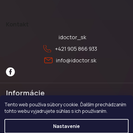
Z
á
Kontakt
p
ä
idoctor_sk
t
+421 905 866 933
i
e
info
@
idoctor.sk
Informácie
Tento web používa súbory cookie. Ďalším prechádzaním
Obchodné podmienky
tohto webu vyjadrujete súhlas s ich používaním.
Ochrana osobných údajov
Reklamačný poriadok
Nastavenie