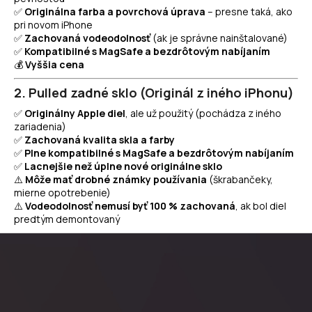
✅
Originálna farba a povrchová úprava
– presne taká, ako
á
pri novom iPhone
j
✅
Zachovaná vodeodolnosť
(ak je správne nainštalované)
s
✅
Kompatibilné s MagSafe a bezdrôtovým nabíjaním
💰
Vyššia cena
ť
?
2. Pulled zadné sklo (Originál z iného iPhonu)
✅
Originálny Apple diel
, ale už použitý (pochádza z iného
zariadenia)
✅
Zachovaná kvalita skla a farby
✅
Plne kompatibilné s MagSafe a bezdrôtovým nabíjaním
HĽADAŤ
✅
Lacnejšie než úplne nové originálne sklo
⚠️
Môže mať drobné známky používania
(škrabančeky,
mierne opotrebenie)
⚠️
Vodeodolnosť nemusí byť 100 % zachovaná
, ak bol diel
predtým demontovaný