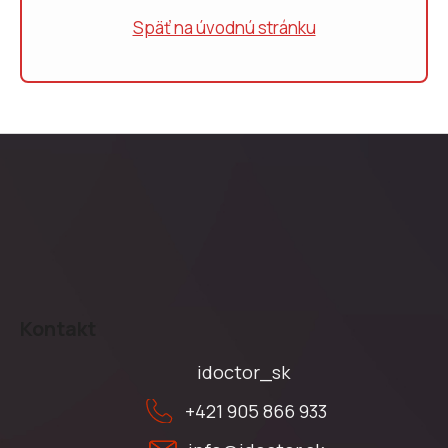
á
Späť na úvodnú stránku
j
s
ť
?
HĽADAŤ
Z
á
Kontakt
p
ä
idoctor_sk
t
+421 905 866 933
i
e