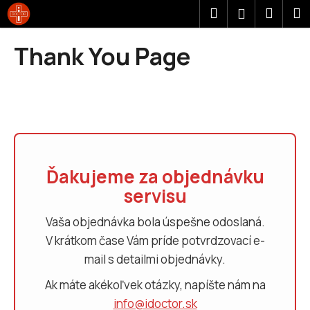
K
Prejsť
Hľadať
Náku
M
Prihláseni
na
o
obsah
Späť
Späť
košík
š
Thank You Page
í
Č
k
o
p
o
t
r
Ďakujeme za objednávku
e
servisu
b
u
Vaša objednávka bola úspešne odoslaná.
j
V krátkom čase Vám príde potvrdzovací e-
e
mail s detailmi objednávky.
t
Ak máte akékoľvek otázky, napíšte nám na
e
info@idoctor.sk
n