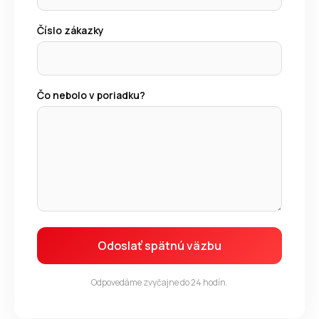
á
Číslo zákazky
j
s
ť
?
Čo nebolo v poriadku?
HĽADAŤ
Odoslať spätnú väzbu
Odpovedáme zvyčajne do 24 hodín.