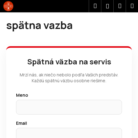
K
Prejsť
Hľadať
Náku
M
Prihláseni
na
o
obsah
Späť
Späť
košík
š
spätna vazba
í
Č
k
o
p
o
Spätná väzba na servis
t
r
Mrzí nás, ak niečo nebolo podľa Vašich predstáv.
e
Každú spätnú väzbu osobne riešime.
b
Meno
u
j
e
t
Email
e
n