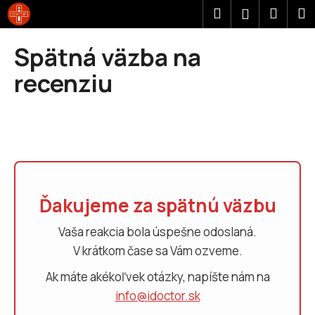
K
Prejsť
Hľadať
Náku
M
Prihláseni
na
o
obsah
Späť
Späť
košík
š
Spätná väzba na
í
Č
recenziu
k
o
p
o
t
r
e
Ďakujeme za spätnú väzbu
b
u
Vaša reakcia bola úspešne odoslaná.
j
V krátkom čase sa Vám ozveme.
e
t
Ak máte akékoľvek otázky, napíšte nám na
e
info@idoctor.sk
n