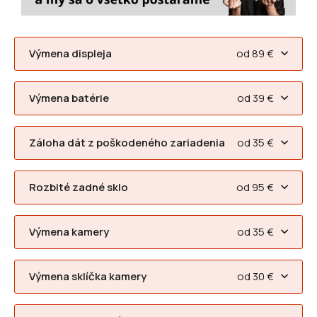
Výmena displeja
od 89 €
Výmena batérie
od 39 €
Záloha dát z poškodeného zariadenia
od 35 €
Rozbité zadné sklo
od 95 €
Výmena kamery
od 35 €
Výmena sklíčka kamery
od 30 €