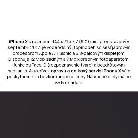
iPhone X
s rozmermi 144 x 71 x 7,7 (9,0) mm, predstavený v
septembri 2017, je vodeodolný „topmodel“ so šesťjadrovým
procesorom Apple A11 Bionic a 5,8-palcovým displejom.
Disponuje 12 Mpix zadným a 7 Mpix predným fotoaparátom,
funkciou Face ID (rozpoznávanie tváre) a bezdrôtovým
nabíjaním. Akúkoľvek
opravu a celkový servis iPhonu X
vám
poskytneme za bezkonkurenčné ceny.
Náhradné diely
máme
vždy skladom.