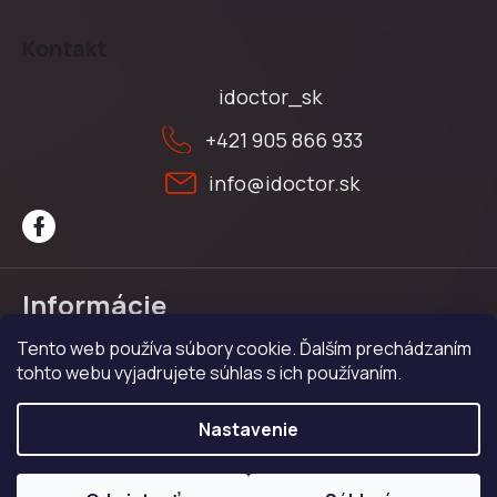
Z
á
Kontakt
p
ä
idoctor_sk
t
+421 905 866 933
i
e
info
@
idoctor.sk
Informácie
Tento web používa súbory cookie. Ďalším prechádzaním
Obchodné podmienky
tohto webu vyjadrujete súhlas s ich používaním.
Ochrana osobných údajov
Reklamačný poriadok
Nastavenie
Copyright 2026
iDoctor
. Všetky práva vyhradené.