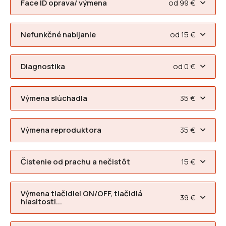
Face ID oprava/ výmena
od 99 €
Nefunkčné nabijanie
od 15 €
Diagnostika
od 0 €
Výmena slúchadla
35 €
Výmena reproduktora
35 €
Čistenie od prachu a nečistôt
15 €
Výmena tlačidiel ON/OFF, tlačidlá
39 €
hlasitosti...