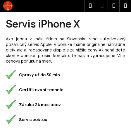
K
Prejsť
Hľadať
Náku
M
Prihláseni
na
o
obsah
Späť
Späť
košík
š
Servis iPhone X
í
Č
k
o
Ako jedna z mála firiem na Slovensku sme autorizovaný
pozáručný servis Apple. V ponuke máme originálne náhradné
p
diely, ale aj repasované displeje za nižšie ceny. Ak nenájdete
o
úkon v ponuke, prosím kontaktujte nás a vypracujeme Vám
t
cenovú ponuku na mieru.
r
Opravy už do 30 min
e
b
Certifikovaní technici
u
j
Záruka 24 mesiacov
e
t
Servis poštou
e
n