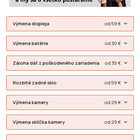
Výmena displeja
od 59 €
Výmena batérie
od 30 €
Záloha dát z poškodeného zariadenia
od 35 €
Rozbité zadné sklo
od 59 €
Výmena kamery
od 29 €
Výmena sklíčka kamery
od 29 €