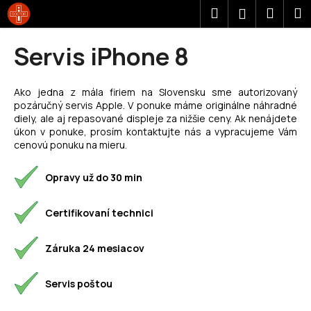
K
Prejsť
Hľadať
Náku
M
Prihláseni
na
o
obsah
Späť
Späť
košík
š
Servis iPhone 8
í
Č
k
o
Ako jedna z mála firiem na Slovensku sme autorizovaný
pozáručný servis Apple. V ponuke máme originálne náhradné
p
diely, ale aj repasované displeje za nižšie ceny. Ak nenájdete
o
úkon v ponuke, prosím kontaktujte nás a vypracujeme Vám
t
cenovú ponuku na mieru.
r
Opravy už do 30 min
e
b
Certifikovaní technici
u
j
Záruka 24 mesiacov
e
t
Servis poštou
e
n