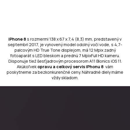
iPhone 8
s rozmermi 138 x 67 x 7,4 (8,3) mm, predstavený v
septembri 2017, je vynovený model odolný voči vode, s 4,7-
palcovým HD True Tone displejom, má 12 Mpix zadný
fotoaparát s LED bleskom a prednú 7 MpixFull HD kameru.
Disponuje tiež šesťjadrovým procesorom A11 Bionics iOS 11.
Akúkoľvek
opravu a celkový servis iPhonu 8
vám
poskytneme za bezkonkurenčné ceny. Náhradné diely máme
vždy skladom.