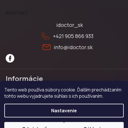
Z
á
Kontakt
p
ä
idoctor_sk
t
+421 905 866 933
i
e
info
@
idoctor.sk
Informácie
Tento web používa súbory cookie. Ďalším prechádzaním
Obchodné podmienky
tohto webu vyjadrujete súhlas s ich používaním.
Ochrana osobných údajov
Reklamačný poriadok
Nastavenie
Copyright 2026
iDoctor
. Všetky práva vyhradené.