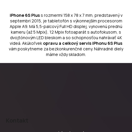
iPhone 6S Plus
s rozmermi 158 x 78 x 7 mm, predstavený v
septembri 2015, je tabletofón s výkonnejším procesorom
Apple A9. Má 5,5-palcový Full HD displej, vynovenú prednú
kameru (až 5 Mpix), 12 Mpix fotoaparát s autofokusom, s
dvojtónovým LED bleskom a so schopnosťou nahrávať 4K
videá. Akúkoľvek
opravu a celkový servis iPhonu 6S Plus
vám poskytneme za bezkonkurenčné ceny. Náhradné diely
máme vždy skladom.
Z
á
Kontakt
p
ä