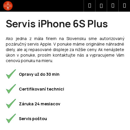
K
Prejsť
Hľadať
Náku
M
Prihláseni
na
o
obsah
Späť
Späť
košík
š
Servis iPhone 6S Plus
í
Č
k
o
Ako jedna z mála firiem na Slovensku sme autorizovaný
pozáručný servis Apple. V ponuke máme originálne náhradné
p
diely, ale aj repasované displeje za nižšie ceny. Ak nenájdete
o
úkon v ponuke, prosím kontaktujte nás a vypracujeme Vám
t
cenovú ponuku na mieru.
r
Opravy už do 30 min
e
b
Certifikovaní technici
u
j
Záruka 24 mesiacov
e
t
Servis poštou
e
n