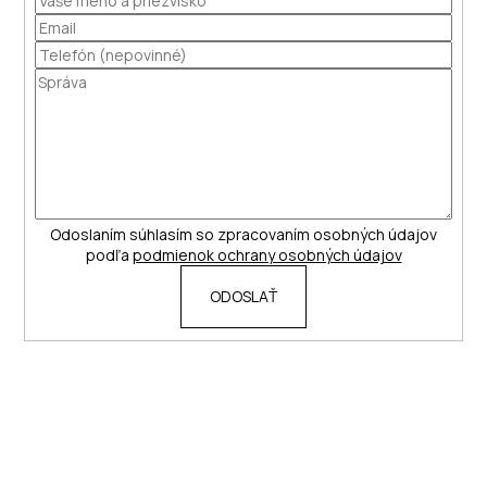
á
j
s
ť
?
Odoslaním súhlasím so zpracovaním osobných údajov
HĽADAŤ
podľa
podmienok ochrany osobných údajov