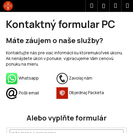
K
Prejsť
Hľadať
Náku
M
Prihláseni
na
o
obsah
Späť
Späť
košík
š
Kontaktný formular PC
í
Č
k
Máte záujem o naše služby?
o
p
Kontaktujte nás pre viac informácií ku ktoremukoľvek úkonu.
o
Ak nenájdete úkon v ponuke, vypracujeme Vám cenovú
t
ponuku na mieru.
r
e
Whatsapp
Zavolaj nám
b
u
Objednaj Packeta
Pošli email
j
e
t
Alebo vyplňte formulár
e
n