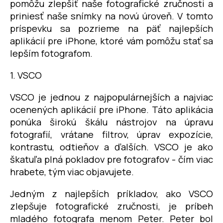
pomôžu zlepšiť naše fotografické zručnosti a
á
priniesť naše snímky na novú úroveň. V tomto
j
príspevku sa pozrieme na päť najlepších
s
aplikácií pre iPhone, ktoré vám pomôžu stať sa
ť
lepším fotografom.
?
1. VSCO
VSCO je jednou z najpopulárnejších a najviac
ocenených aplikácií pre iPhone. Táto aplikácia
HĽADAŤ
ponúka širokú škálu nástrojov na úpravu
fotografií, vrátane filtrov, úprav expozície,
kontrastu, odtieňov a ďalších. VSCO je ako
škatuľa plná pokladov pre fotografov - čím viac
hrabete, tým viac objavujete.
Jedným z najlepších príkladov, ako VSCO
zlepšuje fotografické zručnosti, je príbeh
mladého fotografa menom Peter. Peter bol