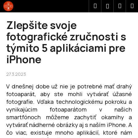
K
Prejsť
Hľadať
Náku
M
Prihláseni
na
o
obsah
Späť
Späť
košík
š
Zlepšite svoje
í
Č
fotografické zručnosti s
k
o
týmito 5 aplikáciami pre
p
iPhone
o
t
r
27.3.2023
e
V dnešnej dobe už nie je potrebné mať drahý
b
fotoaparát, aby ste mohli vytvárať úžasné
u
fotografie. Vďaka technologickému pokroku a
j
vynikajúcim fotoaparátom v našich
e
smartfónoch môžeme zachytiť okamihy a
t
vytvárať nádherné obrázky aj s naším iPhone. A
e
čo viac, existuje mnoho aplikácií, ktoré nám
n