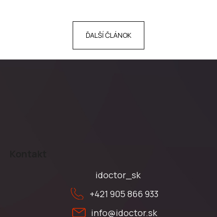
ĎALŠÍ ČLÁNOK
Z
á
Kontakt
p
ä
idoctor_sk
t
+421 905 866 933
i
e
info
@
idoctor.sk