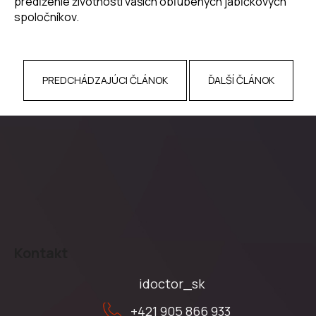
predĺženie životnosti vašich obľúbených jabĺčkových
spoločníkov.
PREDCHÁDZAJÚCI ČLÁNOK
ĎALŠÍ ČLÁNOK
Z
á
Kontakt
p
ä
idoctor_sk
t
+421 905 866 933