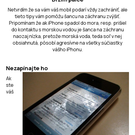
á
Netvrdím že sa vám váš mobil podarí vždy zachrániť, ale
j
tieto tipy vám pomôžu šancu na záchranu zvýšiť.
s
Pripomínam že ak iPhone spadol do mora, resp. prišiel
do kontaktu s morskou vodou je šanca na záchranu
ť
naozaj nízka, pretože morská voda, teda soľ v nej
?
obsiahnutá, pôsobí agresívne na všetky súčiastky
vášho iPhonu.
Nezapínajte ho
HĽADAŤ
Ak
ste
váš