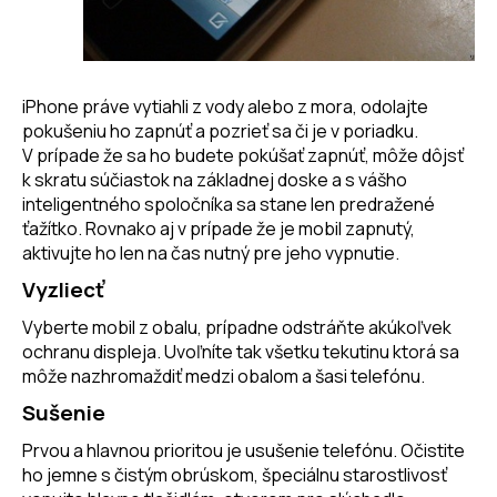
iPhone práve vytiahli z vody alebo z mora, odolajte
pokušeniu ho zapnúť a pozrieť sa či je v poriadku.
V prípade že sa ho budete pokúšať zapnúť, môže dôjsť
k skratu súčiastok na základnej doske a s vášho
inteligentného spoločníka sa stane len predražené
ťažítko. Rovnako aj v prípade že je mobil zapnutý,
aktivujte ho len na čas nutný pre jeho vypnutie.
Vyzliecť
Vyberte mobil z obalu, prípadne odstráňte akúkoľvek
ochranu displeja. Uvoľníte tak všetku tekutinu ktorá sa
môže nazhromaždiť medzi
obalom a šasi telefónu.
Sušenie
Prvou a hlavnou prioritou je usušenie telefónu. Očistite
ho jemne s čistým obrúskom, špeciálnu starostlivosť