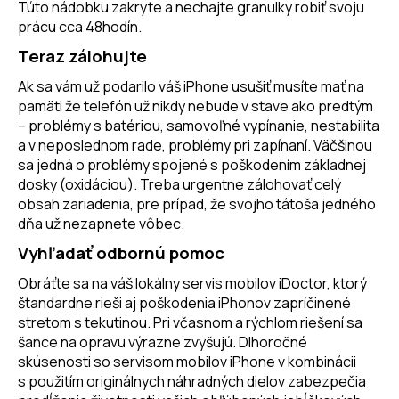
Túto nádobku zakryte a nechajte granulky robiť svoju
prácu cca 48hodín.
Teraz zálohujte
Ak sa vám už podarilo váš iPhone usušiť musíte mať na
pamäti že telefón už nikdy nebude v stave ako predtým
– problémy s batériou, samovoľné vypínanie, nestabilita
a v neposlednom rade, problémy pri zapínaní. Väčšinou
sa jedná o problémy spojené s poškodením základnej
dosky (oxidáciou). Treba urgentne zálohovať celý
obsah zariadenia, pre prípad, že svojho tátoša jedného
dňa už nezapnete vôbec.
Vyhľadať odbornú pomoc
Obráťte sa na váš lokálny
servis mobilov iDoctor
, ktorý
štandardne rieši aj poškodenia iPhonov zapríčinené
stretom s tekutinou. Pri včasnom a rýchlom riešení sa
šance na opravu výrazne zvyšujú. Dlhoročné
skúsenosti so servisom mobilov iPhone v kombinácii
s použitím originálnych náhradných dielov zabezpečia