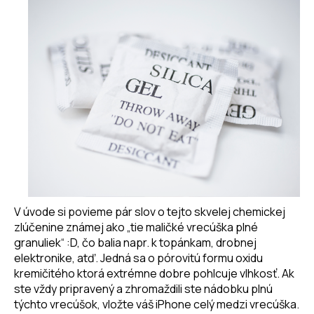
V úvode si povieme pár slov o tejto skvelej chemickej
zlúčenine známej ako „tie maličké vrecúška plné
granuliek“ :D, čo balia napr. k topánkam, drobnej
elektronike, atď. Jedná sa o pórovitú formu oxidu
kremičitého ktorá extrémne dobre pohlcuje vlhkosť. Ak
ste vždy pripravený a zhromaždili ste nádobku plnú
týchto vrecúšok, vložte váš iPhone celý medzi vrecúška.