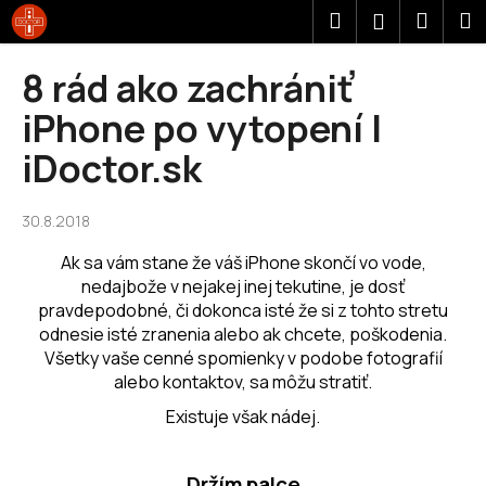
K
Prejsť
Hľadať
Náku
M
Prihláseni
na
o
obsah
Späť
Späť
košík
š
8 rád ako zachrániť
í
Č
iPhone po vytopení |
k
o
iDoctor.sk
p
o
30.8.2018
t
r
Ak sa vám stane že váš iPhone skončí vo vode,
e
nedajbože v nejakej inej tekutine, je dosť
pravdepodobné, či dokonca isté že si z tohto stretu
b
odnesie isté zranenia alebo ak chcete, poškodenia.
u
Všetky vaše cenné spomienky v podobe fotografií
j
alebo kontaktov, sa môžu stratiť.
e
Existuje však nádej.
t
e
n
Držím palce