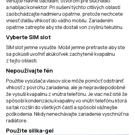
venujte hlavne tlačidlám, otvorom pre slúchadlo
a nabíjací konektor. Pri sušení týchto citlivých oblastí
zaobchádzajte nadmieru opatrne, pretože nechcete
vniesť ďalšiu vlhkosť do vášho mobilu. Zariadením
opatrne zatrepte aby ste dostali von zvyšnú tekutinu.
Vyberte SIM slot
SIM slot jemne vysušte. Mobil jemne pretraste aby ste
sa pokúsili uvoľniť akúkoľvek zachytené kvapalinu
z tejto oblasti.
Nepoužívajte fén
Použitie vysúšača vlasov síce môže pomôcť odstrániť
vlhkosť z povrchu zariadenia, ale je nepravdepodobné
že vysuší kvapalinu z vnútra telefónu. Je viac než isté že
spôsobí kondenzáciu kvapaliny vo vnútri telefónu ktorá
sa tak rozšíri do všetkých častí a spôsobí vážnejšie
poškodenia. Nikdy nenechávajte zariadenie vyschnúť na
radiátore.
Použite silika-gel