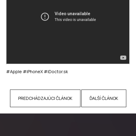
á
j
s
ť
?
HĽADAŤ
#
Apple
#
iPhoneX
#
iDoctor.sk
PREDCHÁDZAJÚCI ČLÁNOK
ĎALŠÍ ČLÁNOK