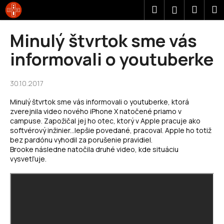
K
Prejsť
Hľadať
Náku
M
Prihláseni
na
o
obsah
Späť
Späť
košík
š
Minulý štvrtok sme vás
í
Č
informovali o youtuberke
k
o
p
30.10.2017
o
Minulý štvrtok sme vás informovali o youtuberke, ktorá
t
zverejnila video nového iPhone X natočené priamo v
r
campuse. Zapožičal jej ho otec, ktorý v Apple pracuje ako
e
softvérový inžinier...lepšie povedané, pracoval. Apple ho totiž
bez pardónu vyhodil za porušenie pravidiel.
b
Brooke následne natočila druhé video, kde situáciu
u
vysvetľuje.
j
e
t
e
n