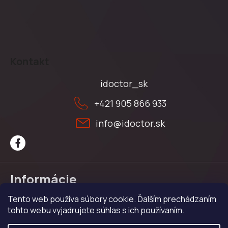
Z
á
Kontakt
p
ä
idoctor_sk
t
+421 905 866 933
i
e
info
@
idoctor.sk
Informácie
Tento web používa súbory cookie. Ďalším prechádzaním
Obchodné podmienky
tohto webu vyjadrujete súhlas s ich používaním.
Ochrana osobných údajov
Reklamačný poriadok